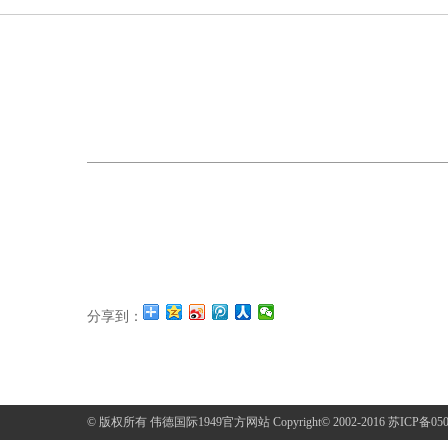
分享到：
© 版权所有 伟德国际1949官方网站 Copyright© 2002-2016
苏ICP备050