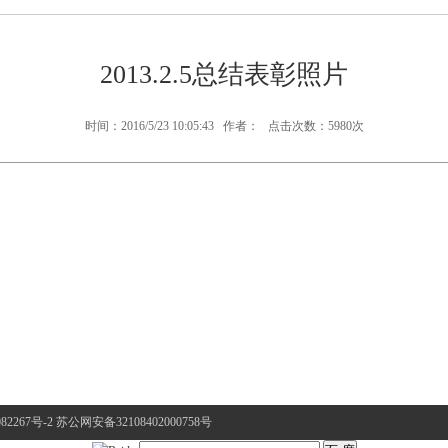
2013.2.5总结表彰照片
时间：2016/5/23 10:05:43 作者： 点击次数：5980次
82267号-2
苏公网安备32108402000758号